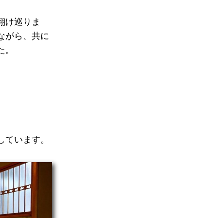
翔け巡りま
ながら、共に
た。
しています。