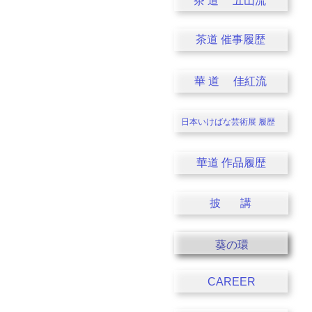
茶 道 五山流
茶道 催事履歴
華 道 佳紅流
日本いけばな芸術展
履歴
華道 作品履歴
披 講
葵の環
CAREER