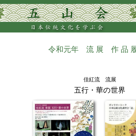
令和元年 流 展 作 品 
佳紅流 流展
五行・華の世界